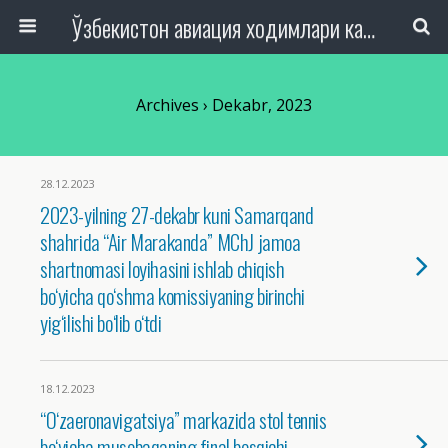
Ўзбекистон авиация ходимлари касаба уюшмаси Республика Кенгаши
Archives › Dekabr, 2023
28.12.2023
2023-yilning 27-dekabr kuni Samarqand
shahrida “Air Marakanda” MChJ jamoa
shartnomasi loyihasini ishlab chiqish
bo‘yicha qo‘shma komissiyaning birinchi
yig‘ilishi bo‘lib o‘tdi
18.12.2023
“O‘zaeronavigatsiya” markazida stol tennis
bo‘yicha musobaqaning final bosqichi