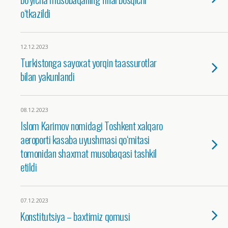
o‘tkazildi
12.12.2023
Turkistonga sayoxat yorqin taassurotlar
bilan yakunlandi
08.12.2023
Islom Karimov nomidagi Toshkent xalqaro
aeroporti kasaba uyushmasi qo‘mitasi
tomonidan shaxmat musobaqasi tashkil
etildi
07.12.2023
Konstitutsiya – baxtimiz qomusi