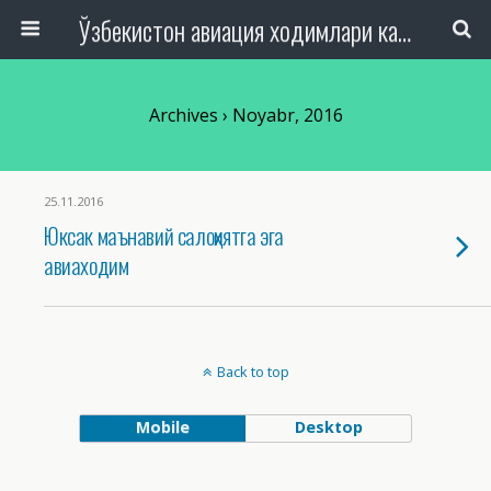
Ўзбекистон авиация ходимлари касаба уюшмаси Республика Кенгаши
Archives › Noyabr, 2016
25.11.2016
Юксак маънавий салоҳиятга эга
авиаходим
Back to top
Mobile
Desktop