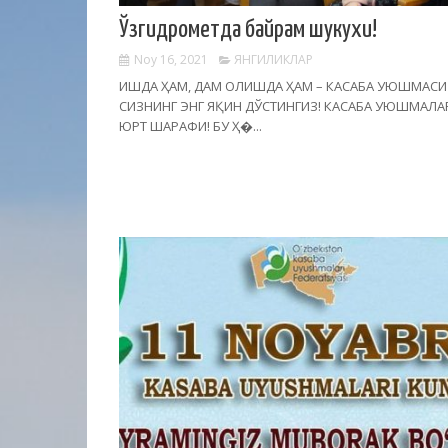
Ўзгидрометда байрам шукухи!
Noy 16, 2021
ЯНГИЛИКЛАР
ИШДА ҲАМ, ДАМ ОЛИШДА ҲАМ – КАСАБА УЮШМАСИ
СИЗНИНГ ЭНГ ЯҚИН ДЎСТИНГИЗ! КАСАБА УЮШМАЛА
ЮРТ ШАРАФИ! БУ Ҳ�...