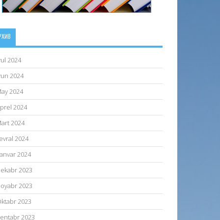
РХИВ
yul 2024
yun 2024
ay 2024
prel 2024
art 2024
evral 2024
anvar 2024
ekabr 2023
oyabr 2023
ktabr 2023
entabr 2023