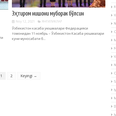
F
Эҳтиром нишони муборак бўлсин
Y
Noy 12, 2021
ЯНГИЛИКЛАР
N
Ўзбекистон касаба уюшмалари Федерацияси
O
томонидан 11 ноябрь – Ўзбекистон Касаба уюшмалари
ги
куни муносабати б...
M
F
Y
N
O
1
2
Keyingi →
S
I
M
D
I