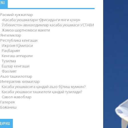
ENU
Расмий хужжатлар
«Касаба уюшмалари тўғрисида»ги янги қонун
Ўзбекистон авиаходимлар касаба уюшмаси УСТAВИ
Жамоа шартномаси макети
Янгиликлар
Республика кенгаши
Ижроия Қўмитаси
Раҳбарият
Кенгаш аппарати
Тузилма
Ёшлар кенгаши
Фаолият
Аъзо ташкилотлар
Интерактив хизматлар
Касаба уюшмасига қандай аъзо бўлиш мумкин?
Касаба уюшмаси ташкилоти қандай тузилади?
Савол-жавоблар
Галерея
Боғланиш
ИДИРИШ