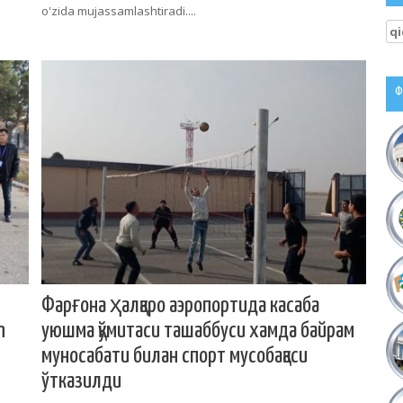
o'zida mujassamlashtiradi....
Qi
Ф
Фарғона ҳалқаро аэропортида касаба
n
уюшма қўмитаси ташаббуси хамда байрам
муносабати билан спорт мусобақаси
ўтказилди