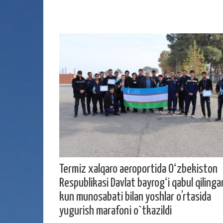
Termiz xalqaro aeroportida Oʻzbekiston
Respublikasi Davlat bayrogʻi qabul qilinga
kun munosabati bilan yoshlar o’rtasida
yugurish marafoni o`tkazildi