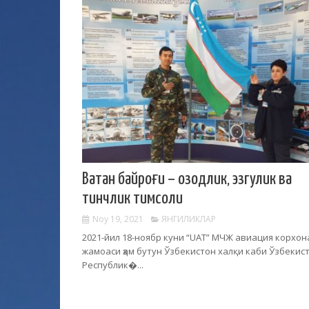
Ватан байроғи – озодлик, эзгулик ва
тинчлик тимсоли
Noy 19, 2021
ЯНГИЛИКЛАР
2021-йил 18-ноябр куни “UAT” МЧЖ авиация корхон
жамоаси ҳам бутун Ўзбекистон халқи каби Ўзбекис
Республик�...