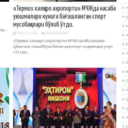
A
«Термиз халқаро аэропорти» МЧЖда касаба
уюшмалари кунига бағишланган спорт
I
мусобақалари бўлиб ўтди.
M
РИ –
Noy 15, 2021
ЯНГИЛИКЛАР
A
«Термиз халқаро аэропорти» МЧЖ касаба уюшма
M
қўмитаси ташаббуси билан аэропорт ходимлари учун
«11 ноя...
Y
D
N
S
A
I
I
A
M