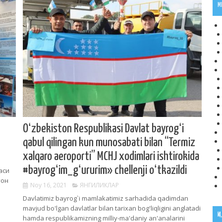
M
Oʻzbekiston Respublikasi Davlat bayrogʻi
qabul qilingan kun munosabati bilan “Termiz
xalqaro aeroporti” MCHJ xodimlari ishtirokida
#bayrogʻim_gʻururim» chellenji oʻtkazildi
аси
тон
Noy 16, 2021
ЯНГИЛИКЛАР
Davlatimiz bayrog`i mamlakatimiz sarhadida qadimdan
mavjud bo'lgan davlatlar bilan tarixan bog'liqligini anglatadi
Қ
hamda respublikamizning milliy-ma'daniy an'analarini