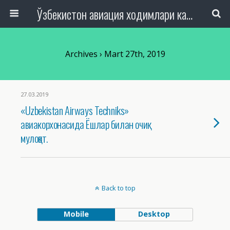
Ўзбекистон авиация ходимлари касаба уюшмаси Республика Кенгаши
Archives › Mart 27th, 2019
27.03.2019
«Uzbekistan Airways Techniks»
авиакорхонасида Ёшлар билан очиқ
мулоқот.
Back to top
Mobile
Desktop