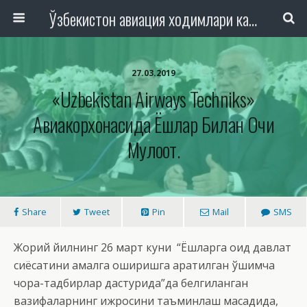
Ўзбекистон авиация ходимлари касаба уюшмаси Республика Кенгаши
27.03.2019
«Uzbekistan Airways Techniks»
Авиакорхонасида Ёшлар Билан Очиқ
Мулоқот.
Share
Tweet
Pin
Mail
SMS
Жорий йилнинг 26 март куни “Ёшларга оид давлат
сиёсатини амалга оширишга қаратилган қўшимча
чора-тадбирлар дастурида”да белгиланган
вазифаларнинг ижросини таъминлаш мақсадида,