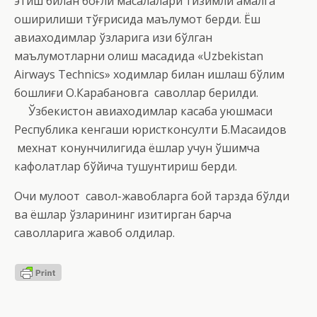
этиш билан боғлиқ масалалари тизимли амалга
оширилиши тўғрисида маълумот берди. Ёш
авиаходимлар ўзларига қизиқ бўлган
маълумотларни олиш мақсадида «Uzbekistan
Airways Technics» ходимлар билан ишлаш бўлим
бошлиғи О.Карабановга саволлар берилди.
Ўзбекистон авиаходимлар касаба уюшмаси
Республика кенгаши юристконсулти Б.Масаидов
мехнат конунчилигида ёшлар учун қўшимча
кафолатлар бўйича тушунтириш берди.
Очиқ мулоқот савол-жавобларга бой тарзда бўлди
ва ёшлар ўзларининг қизиқтирган барча
саволларига жавоб олдилар.