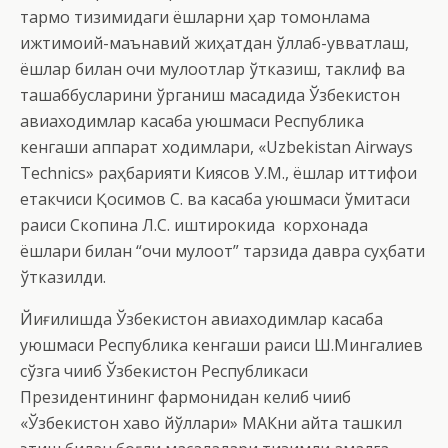
тармоқ тизимидаги ёшларни ҳар томонлама
ижтимоий-маънавий жиҳатдан қўллаб-қувватлаш,
ёшлар билан очиқ мулоқотлар ўтказиш, таклиф ва
ташаббусларини ўрганиш мақсадида Ўзбекистон
авиаходимлар касаба уюшмаси Республика
кенгаши аппарат ходимлари, «Uzbekistan Airways
Technics» раҳбарияти Киясов У.М., ёшлар иттифоқи
етакчиси Қосимов С. ва касаба уюшмаси қўмитаси
раиси Скопина Л.С. иштирокида корхонада
ёшлари билан “очиқ мулоқот” тарзида давра суҳбати
ўтказилди.
Йиғилишда Ўзбекистон авиаходимлар касаба
уюшмаси Республика кенгаши раиси Ш.Мингалиев
сўзга чиқиб Ўзбекистон Республикаси
Президентининг фармонидан келиб чиқиб
«Ўзбекистон хаво йўллари» МАКни қайта ташкил