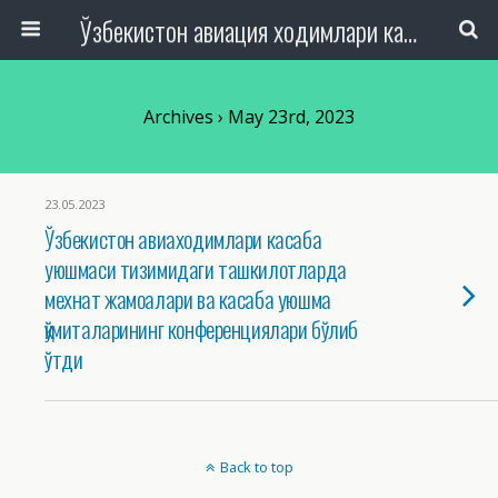
Ўзбекистон авиация ходимлари касаба уюшмаси Республика Кенгаши
Archives › May 23rd, 2023
23.05.2023
Ўзбекистон авиаходимлари касаба
уюшмаси тизимидаги ташкилотларда
мехнат жамоалари ва касаба уюшма
қўмиталарининг конференциялари бўлиб
ўтди
Back to top